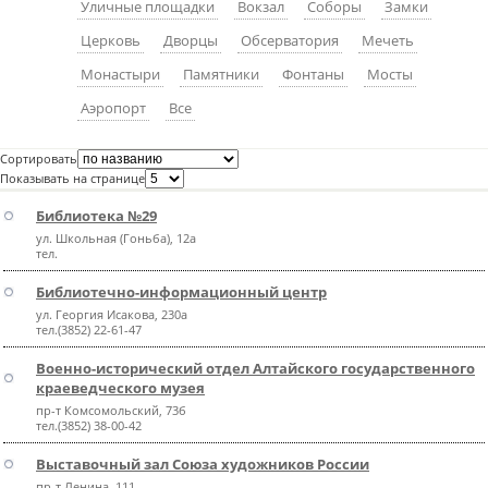
Уличные площадки
Вокзал
Соборы
Замки
пїЅпїЅпїЅпїЅпїЅпїЅпїЅпїЅпїЅпїЅ
пїЅпїЅпїЅ
Церковь
Дворцы
Обсерватория
Мечеть
пїЅпїЅпїЅпїЅпїЅпїЅпїЅпїЅпїЅпїЅпїЅ
Монастыри
Памятники
Фонтаны
Мосты
Аэропорт
Все
пїЅпїЅпїЅ
пїЅпїЅпїЅпїЅпїЅпїЅпїЅпїЅпїЅ
Сортировать
Показывать на странице
пїЅпїЅпїЅ пїЅпїЅпїЅпїЅпїЅ
Библиотека №29
пїЅпїЅпїЅ пїЅпїЅпїЅпїЅпїЅпїЅ
ул. Школьная (Гоньба), 12а
тел.
пїЅпїЅпїЅпїЅпїЅ
Библиотечно-информационный центр
пїЅпїЅпїЅпїЅпїЅпїЅпїЅпїЅпїЅпїЅ
ул. Георгия Исакова, 230а
тел.(3852) 22-61-47
Военно-исторический отдел Алтайского государственного
краеведческого музея
пр-т Комсомольский, 73б
тел.(3852) 38-00-42
Выставочный зал Союза художников России
пр-т Ленина, 111