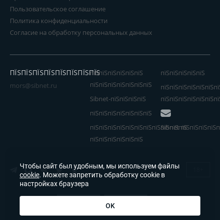
Пользовательское соглашение
Политика конфиденциальности
Согласие на обработку персональных данных
ПЇЅПЇЅПЇЅПЇЅПЇЅПЇЅПЇЅПЇЅ
пїЅпїЅпїЅпїЅпїЅпїЅ
пїЅпїЅпїЅпїЅпїЅ
пїЅпїЅпїЅпїЅпїЅпїЅпїЅ
mors@sibnet.ru
пїЅпїЅпїЅпїЅпїЅпїЅпї
Sibnet-пїЅпїЅпїЅпїЅ
пїЅпїЅпїЅпїЅпїЅпїЅпї
пїЅпїЅпїЅпїЅпїЅпїЅпїЅ
пїЅпїЅпїЅпїЅпїЅпїЅпїЅпїЅпїЅпїЅпїЅ
Sibnet пїЅпїЅпїЅпїЅп
пїЅпїЅпїЅпїЅпїЅпїЅ
Чтобы сайт был удобным, мы используем файлы
18+
cookie
. Можете запретить обработку cookie в
настройках браузера
OK