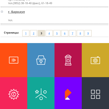
тел.(3852) 38-18-40 (факс), 61-18-49
г. Барнаул
тел.
Страницы:
1
2
3
4
5
6
7
8
9