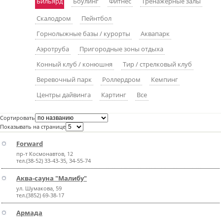
Бильярд
Боулинг
Фитнес
Тренажерные залы
пїЅпїЅпїЅпїЅпїЅпїЅпїЅпїЅпїЅпїЅ
пїЅпїЅпїЅ
Скалодром
Пейнтбол
пїЅпїЅпїЅпїЅпїЅпїЅпїЅпїЅпїЅпїЅпїЅ
Горнолыжные базы / курорты
Аквапарк
Аэротруба
Пригородные зоны отдыха
пїЅпїЅпїЅ
Конный клуб / конюшня
Тир / стрелковый клуб
пїЅпїЅпїЅпїЅпїЅпїЅпїЅпїЅпїЅ
Веревочный парк
Роллердром
Кемпинг
пїЅпїЅпїЅ пїЅпїЅпїЅпїЅпїЅ
Центры дайвинга
Картинг
Все
пїЅпїЅпїЅ пїЅпїЅпїЅпїЅпїЅпїЅ
Сортировать
пїЅпїЅпїЅпїЅпїЅ
Показывать на странице
пїЅпїЅпїЅпїЅпїЅпїЅпїЅпїЅпїЅпїЅ
Forward
пр-т Космонавтов, 12
тел.(38-52) 33-43-35, 34-55-74
Аква-сауна "Малибу"
ул. Шумакова, 59
тел.(3852) 69-38-17
Армада