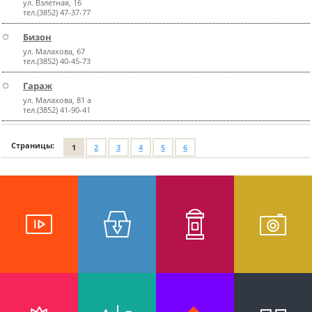
ул. Взлетная, 16
тел.(3852) 47-37-77
Бизон
ул. Малахова, 67
тел.(3852) 40-45-73
Гараж
ул. Малахова, 81 а
тел.(3852) 41-90-41
Страницы:
1
2
3
4
5
6