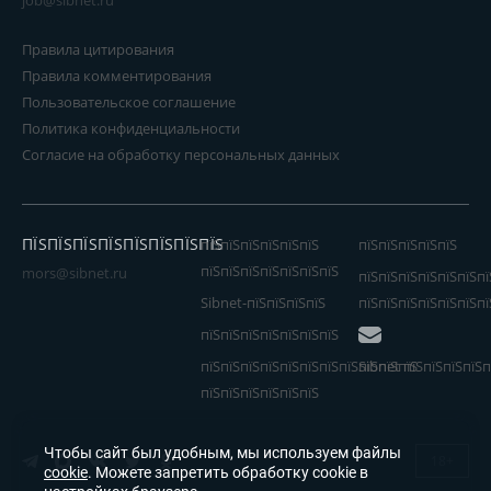
job@sibnet.ru
Правила цитирования
Правила комментирования
Пользовательское соглашение
Политика конфиденциальности
Согласие на обработку персональных данных
ПЇЅПЇЅПЇЅПЇЅПЇЅПЇЅПЇЅПЇЅ
пїЅпїЅпїЅпїЅпїЅпїЅ
пїЅпїЅпїЅпїЅпїЅ
пїЅпїЅпїЅпїЅпїЅпїЅпїЅ
mors@sibnet.ru
пїЅпїЅпїЅпїЅпїЅпїЅпї
Sibnet-пїЅпїЅпїЅпїЅ
пїЅпїЅпїЅпїЅпїЅпїЅпї
пїЅпїЅпїЅпїЅпїЅпїЅпїЅ
пїЅпїЅпїЅпїЅпїЅпїЅпїЅпїЅпїЅпїЅпїЅ
Sibnet пїЅпїЅпїЅпїЅп
пїЅпїЅпїЅпїЅпїЅпїЅ
Чтобы сайт был удобным, мы используем файлы
18+
cookie
. Можете запретить обработку cookie в