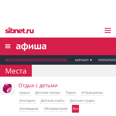
пїЅпїЅпїЅ пїЅпїЅпїЅпїЅпїЅпїЅпїЅ пїЅпї
пїЅпїЅпїЅпїЅпїЅпїЅпїЅ
пїЅпїЅпїЅпїЅпїЅ
пїЅпїЅпїЅпїЅпїЅпїЅпїЅпїЅ
пїЅпїЅпїЅпїЅпїЅпїЅпїЅ
пїЅпїЅпїЅ пїЅпїЅпїЅпїЅпїЅпїЅпїЅ
пїЅпїЅпїЅ пїЅпїЅпїЅпїЅпїЅпїЅпїЅ
пїЅпїЅпїЅ
ПЇЅПЇЅПЇЅПЇЅПЇЅПЇЅПЇЅПЇЅПЇЅПЇЅ
БАРНАУЛ
ПЇЅПЇЅПЇЅПЇ
пїЅпїЅпїЅпїЅпїЅпїЅпїЅпїЅпїЅпїЅпї
Места
пїЅпїЅпїЅ
пїЅпїЅпїЅ пїЅпїЅпїЅпїЅпїЅпїЅпїЅ пїЅпїЅ
Отдых с детьми
пїЅпїЅпїЅпїЅпїЅпїЅпїЅпїЅпїЅ
пїЅпїЅпїЅпїЅпїЅ
Цирки
Детские театры
Парки
Аттракционы
пїЅпїЅпїЅ пїЅпїЅпїЅпїЅпїЅ
Зоопарки
Детские клубы
Детские студии
пїЅпїЅпїЅ пїЅпїЅпїЅпїЅпїЅпїЅ
пїЅпїЅпїЅ пїЅпїЅпїЅпїЅпїЅпїЅпїЅ
Заповедник
Обсерватория
Все
пїЅпїЅпїЅпїЅпїЅ
пїЅпїЅпїЅ пїЅпїЅпїЅпїЅпїЅпїЅпїЅ