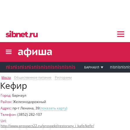
пїЅпїЅпїЅ пїЅпїЅпїЅпїЅпїЅпїЅпїЅ пїЅпї
пїЅпїЅпїЅпїЅпїЅпїЅпїЅ
пїЅпїЅпїЅпїЅпїЅ
пїЅпїЅпїЅпїЅпїЅпїЅпїЅпїЅ
пїЅпїЅпїЅпїЅпїЅпїЅпїЅ
пїЅпїЅпїЅ пїЅпїЅпїЅпїЅпїЅпїЅпїЅ
пїЅпїЅпїЅ пїЅпїЅпїЅпїЅпїЅпїЅпїЅ
пїЅпїЅпїЅ
ПЇЅПЇЅПЇЅПЇЅПЇЅПЇЅПЇЅПЇЅПЇЅПЇЅ
БАРНАУЛ
ПЇЅПЇЅПЇЅПЇ
пїЅпїЅпїЅпїЅпїЅпїЅпїЅпїЅпїЅпїЅпї
Места
Общественное питание
Рестораны
Кефир
пїЅпїЅпїЅ
пїЅпїЅпїЅ пїЅпїЅпїЅпїЅпїЅпїЅпїЅ пїЅпїЅ
пїЅпїЅпїЅпїЅпїЅпїЅпїЅпїЅпїЅ
Город:
Барнаул
пїЅпїЅпїЅпїЅпїЅ
Район:
Железнодорожный
пїЅпїЅпїЅ пїЅпїЅпїЅпїЅпїЅ
Адрес:
пр-т Ленина, 39
(
показать карту
)
Телефон:
(3852) 282-107
пїЅпїЅпїЅ пїЅпїЅпїЅпїЅпїЅпїЅ
пїЅпїЅпїЅ пїЅпїЅпїЅпїЅпїЅпїЅпїЅ
Url:
http://www.prospect22.ru/prospekt/restorany_i_kafe/kefir/
пїЅпїЅпїЅпїЅпїЅ
пїЅпїЅпїЅ пїЅпїЅпїЅпїЅпїЅпїЅпїЅ