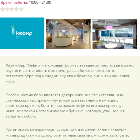
Время работы:
10:00 - 21:00
пїЅпїЅпїЅпїЅпїЅпїЅпїЅпїЅпїЅпїЅ
пїЅпїЅпїЅ
пїЅпїЅпїЅпїЅпїЅпїЅпїЅпїЅпїЅпїЅпїЅ
пїЅпїЅпїЅ
пїЅпїЅпїЅпїЅпїЅпїЅпїЅпїЅпїЅ
пїЅпїЅпїЅ пїЅпїЅпїЅпїЅпїЅ
пїЅпїЅпїЅ пїЅпїЅпїЅпїЅпїЅпїЅ
Лаунж-бар "Кефир" - это новый формат заведения, место, где можно
вкусно и сытно поесть всю ночь, расслабится и комфортно
встретить утро под мелодии лаунжа с бокалом вина или чашечкой
пїЅпїЅпїЅпїЅпїЅ
кофе.
пїЅпїЅпїЅпїЅпїЅпїЅпїЅпїЅпїЅпїЅ
Особенностью бара является декорирование стен стеклянным
стеллажом с кефирными бутылками, известными нам еще с
советских времен. Кстати, при заказе кефира его вам принесут
именно в такой ностальгической бутылке, которую, увы, нельзя
забрать с собой.
Кухня: смесь международных кулинарных хитов: легкие салаты с
морепродуктами и рукколой и теплые салаты с мясом-гриль, супы,