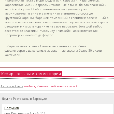
итальянская паста с морепродуктами, сырами или цыпленком,
королевские мидии с травами томленые в вине, блюда японской и
китайской кухни. Особого внимания заслуживает утка
маринованная в вине и запеченная в вишневом соусе до
хрустящей корочки, барашек, томленный в специях и запеченный в
зеленой панировке или семга-шампань с соусом из красной икры и
овощным миксом в корзинке из сыра пармезан. Большой выбор
десертов: от классики - тирамису и чизкейк - до экзотических,
например чимичанга де фрутас.
В барном меню крепкий алкоголь и вина – способные
удовлетворить даже самые изысканные вкусы и более 80 видов
коктейлей.
Кефир - отзывы и комментарии
Авторизуйтесь
чтобы добавить свой комментарий.
Другие Рестораны в Барнауле
Ползунов
пр-т Красноармейский, 112