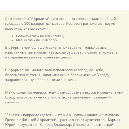
пїЅпїЅпїЅпїЅпїЅпїЅпїЅпїЅпїЅпїЅ
пїЅпїЅпїЅ
пїЅпїЅпїЅпїЅпїЅпїЅпїЅпїЅпїЅпїЅпїЅ
Дом торжеств "Афродита" - это отдельно стоящее здание общей
площадью 500 квадратных метров. Ресторан располагает двумя
вместительными залами:
пїЅпїЅпїЅ
Большой зал – на 100 человек;
пїЅпїЅпїЅпїЅпїЅпїЅпїЅпїЅпїЅ
Малый зал – на 60 человек.
В оформлении большого зала использованы только самые
пїЅпїЅпїЅ пїЅпїЅпїЅпїЅпїЅ
изысканные материалы: натуральное дерево, позолота, хрусталь,
натуральный камень, тканевый декор.
пїЅпїЅпїЅ пїЅпїЅпїЅпїЅпїЅпїЅ
В оформлении малого зала использовано звездное небо,
пїЅпїЅпїЅпїЅпїЅ
белоснежные стены, напоминающие белокаменную Элладу,
задрапированную бело-синими тканями.
пїЅпїЅпїЅпїЅпїЅпїЅпїЅпїЅпїЅпїЅ
Меню славится невероятным разнообразием вкусов и специальных
блюд, приготовленных с учетом индивидуальных пожеланий
клиента.
"Заказчик попросил сделать интерьер, напоминающий античную
Грецию с богиней Афродитой, - рассказывают архитектор – Каргин
Юрий и скульптор – Спиров Владимир. Отсюда и классический