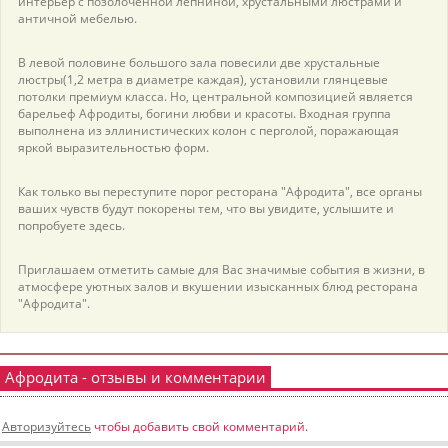
интерьер с позолоченной лепниной, хрустальными люстрами и
античной мебелью.
В левой половине большого зала повесили две хрустальные
люстры(1,2 метра в диаметре каждая), установили глянцевые
потолки премиум класса. Но, центральной композицией является
барельеф Афродиты, богини любви и красоты. Входная группа
выполнена из эллинистических колон с перголой, поражающая
яркой выразительностью форм.
Как только вы переступите порог ресторана "Афродита", все органы
ваших чувств будут покорены тем, что вы увидите, услышите и
попробуете здесь.
Приглашаем отметить самые для Вас значимые события в жизни, в
атмосфере уютных залов и вкушении изысканных блюд ресторана
"Афродита".
Афродита - отзывы и комментарии
Авторизуйтесь
чтобы добавить свой комментарий.