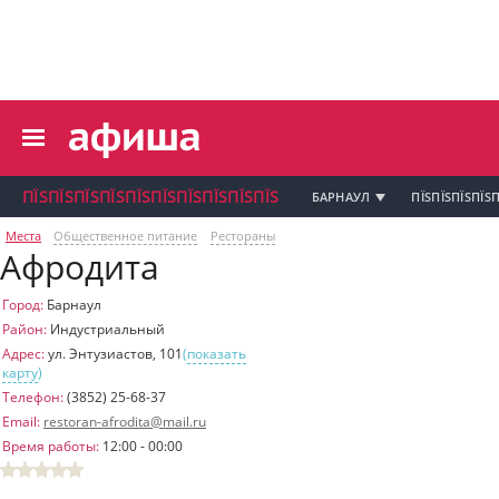
пїЅпїЅпїЅ пїЅпїЅпїЅпїЅпїЅпїЅпїЅ пїЅпї
пїЅпїЅпїЅпїЅпїЅпїЅпїЅ
пїЅпїЅпїЅпїЅпїЅ
пїЅпїЅпїЅпїЅпїЅпїЅпїЅпїЅ
пїЅпїЅпїЅпїЅпїЅпїЅпїЅ
пїЅпїЅпїЅ пїЅпїЅпїЅпїЅпїЅпїЅпїЅ
ПЇЅПЇЅПЇЅПЇЅПЇЅПЇЅПЇЅПЇЅПЇЅПЇЅ
БАРНАУЛ
ПЇЅПЇЅПЇЅПЇЅП
пїЅпїЅпїЅ пїЅпїЅпїЅпїЅпїЅпїЅпїЅ
Места
Общественное питание
Рестораны
пїЅпїЅпїЅ
Афродита
пїЅпїЅпїЅпїЅпїЅпїЅпїЅпїЅпїЅпїЅпї
Город:
Барнаул
пїЅпїЅпїЅ
Район:
Индустриальный
пїЅпїЅпїЅ пїЅпїЅпїЅпїЅпїЅпїЅпїЅ пїЅпїЅ
Адрес:
ул. Энтузиастов, 101
(
показать
пїЅпїЅпїЅпїЅпїЅпїЅпїЅпїЅпїЅ
карту
)
пїЅпїЅпїЅпїЅпїЅ
Телефон:
(3852) 25-68-37
пїЅпїЅпїЅ пїЅпїЅпїЅпїЅпїЅ
Email:
restoran-afrodita@mail.ru
пїЅпїЅпїЅ пїЅпїЅпїЅпїЅпїЅпїЅ
Время работы:
12:00 - 00:00
пїЅпїЅпїЅ пїЅпїЅпїЅпїЅпїЅпїЅпїЅ
пїЅпїЅпїЅпїЅпїЅ
пїЅпїЅпїЅ пїЅпїЅпїЅпїЅпїЅпїЅпїЅ