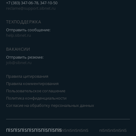
+7 (383) 347-06-78, 347-10-50
reclame@support.sibnet.ru
ТЕХПОДДЕРЖКА
Отправить сообщение:
help.sibnet.ru
ВАКАНСИИ
Отправить резюме:
job@sibnet.ru
Правила цитирования
Правила комментирования
Пользовательское соглашение
Политика конфиденциальности
Согласие на обработку персональных данных
ПЇЅПЇЅПЇЅПЇЅПЇЅПЇЅПЇЅПЇЅ
пїЅпїЅпїЅпїЅпїЅпїЅ
пїЅпїЅпїЅпїЅпїЅ