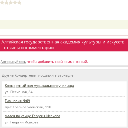
пїЅпїЅпїЅпїЅпїЅпїЅпїЅпїЅпїЅпїЅ
пїЅпїЅпїЅ
пїЅпїЅпїЅпїЅпїЅпїЅпїЅпїЅпїЅпїЅпїЅ
пїЅпїЅпїЅ
пїЅпїЅпїЅпїЅпїЅпїЅпїЅпїЅпїЅ
Алтайская государственная академия культуры и искусств
- отзывы и комментарии
пїЅпїЅпїЅ пїЅпїЅпїЅпїЅпїЅ
пїЅпїЅпїЅ пїЅпїЅпїЅпїЅпїЅпїЅ
Авторизуйтесь
чтобы добавить свой комментарий.
пїЅпїЅпїЅпїЅпїЅ
Другие Концертные площадки в Барнауле
пїЅпїЅпїЅпїЅпїЅпїЅпїЅпїЅпїЅпїЅ
Концертный зал музыкального училища
ул. Песчаная, 84
Гимназия №69
пр-т Красноармейский, 110
Аллея по улице Георгия Исакова
ул. Георгия Исакова