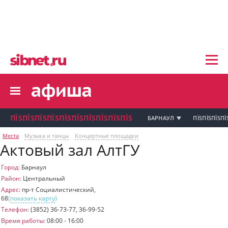
пїЅпїЅпїЅ пїЅпїЅпїЅпїЅпїЅпїЅпїЅ пїЅпї
пїЅпїЅпїЅпїЅпїЅпїЅпїЅ
пїЅпїЅпїЅпїЅпїЅ
пїЅпїЅпїЅпїЅпїЅпїЅпїЅпїЅ
пїЅпїЅпїЅпїЅпїЅпїЅпїЅ
пїЅпїЅпїЅ пїЅпїЅпїЅпїЅпїЅпїЅпїЅ
пїЅпїЅпїЅ пїЅпїЅпїЅпїЅпїЅпїЅпїЅ
пїЅпїЅпїЅ
ПЇЅПЇЅПЇЅПЇЅПЇЅПЇЅПЇЅПЇЅПЇЅПЇЅ
БАРНАУЛ
ПЇЅПЇЅПЇЅПЇ
пїЅпїЅпїЅпїЅпїЅпїЅпїЅпїЅпїЅпїЅпї
Места
Музыка и танцы
Концертные площадки
Актовый зал АлтГУ
пїЅпїЅпїЅ
пїЅпїЅпїЅ пїЅпїЅпїЅпїЅпїЅпїЅпїЅ пїЅпїЅ
пїЅпїЅпїЅпїЅпїЅпїЅпїЅпїЅпїЅ
Город:
Барнаул
пїЅпїЅпїЅпїЅпїЅ
Район:
Центральный
пїЅпїЅпїЅ пїЅпїЅпїЅпїЅпїЅ
Адрес:
пр-т Социалистический,
68
(
показать карту
)
пїЅпїЅпїЅ пїЅпїЅпїЅпїЅпїЅпїЅ
пїЅпїЅпїЅ пїЅпїЅпїЅпїЅпїЅпїЅпїЅ
Телефон:
(3852) 36-73-77, 36-99-52
Время работы:
08:00 - 16:00
пїЅпїЅпїЅпїЅпїЅ
пїЅпїЅпїЅ пїЅпїЅпїЅпїЅпїЅпїЅпїЅ