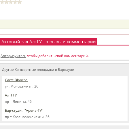
пїЅпїЅпїЅпїЅпїЅпїЅпїЅпїЅпїЅпїЅ
пїЅпїЅпїЅ
пїЅпїЅпїЅпїЅпїЅпїЅпїЅпїЅпїЅпїЅпїЅ
пїЅпїЅпїЅ
пїЅпїЅпїЅпїЅпїЅпїЅпїЅпїЅпїЅ
Актовый зал АлтГУ - отзывы и комментарии
пїЅпїЅпїЅ пїЅпїЅпїЅпїЅпїЅ
Авторизуйтесь
чтобы добавить свой комментарий.
пїЅпїЅпїЅ пїЅпїЅпїЅпїЅпїЅпїЅ
Другие Концертные площадки в Барнауле
пїЅпїЅпїЅпїЅпїЅ
Carte Blanche
пїЅпїЅпїЅпїЅпїЅпїЅпїЅпїЅпїЅпїЅ
ул. Молодежная, 26
АлтГТУ
пр-т Ленина, 46
Бар-студия "Арена-TV"
пр-т Красноармейский, 36