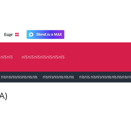
Еще
Sibnet.ru в MAX
ЅпїЅпїЅ
пїЅпїЅпїЅпїЅпїЅпїЅпїЅ
ПЇЅПЇЅПЇЅПЇЅПЇЅПЇЅПЇЅ
ПЇЅПЇЅПЇЅПЇЅПЇЅПЇЅ
ПЇЅПЇЅ ПЇЅПЇЅПЇЅПЇЅПЇЅПЇЅПЇЅПЇ
А)