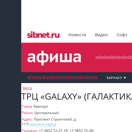
пїЅпїЅпїЅпїЅпїЅпїЅпїЅ
пїЅпїЅпїЅпїЅпїЅпїЅпїЅпїЅ
Новости
Видео
Софт
пїЅпїЅпїЅпїЅпїЅпїЅпїЅ
пїЅпїЅпїЅпїЅпїЅпї
ПЇЅПЇЅПЇЅПЇЅПЇЅПЇЅПЇЅПЇЅПЇЅПЇЅ
БАРНАУЛ
Места
пїЅпїЅпїЅ пїЅпїЅпїЅпїЅпїЅпїЅпїЅ пїЅпїЅ
ТРЦ «GALAXY» (ГАЛАКТИК
пїЅпїЅпїЅпїЅпїЅ
Город:
Барнаул
Район:
Центральный
пїЅпїЅпїЅ пїЅпїЅпїЅпїЅпїЅпїЅпїЅ
Адрес:
Проспект Строителей, д.
117
(
показать карту
)
пїЅпїЅпїЅ пїЅпїЅпїЅпїЅпїЅпїЅпїЅ
Телефон:
+7 3852 72‑21-18, +7 3852 72‑28-