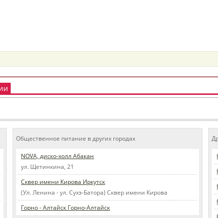
рии
Общественное питание в других городах
Д
NOVA, диско-холл Абакан
ул. Щетинкина, 21
Сквер имени Кирова Иркутск
(Ул. Ленина - ул. Сухэ-Батора) Сквер имени Кирова
Горно - Алтайск Горно-Алтайск