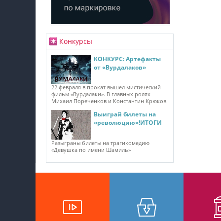
Конкурсы
КОНКУРС: Артефакты
от «Вурдалаков»
22 февраля в прокат вышел мистический
фильм «Вурдалаки». В главных ролях
Михаил Пореченков и Константин Крюков.
Выиграй билеты на
«революцию»!ИТОГИ
Разыграны билеты на трагикомедию
«Девушка по имени Шамиль»