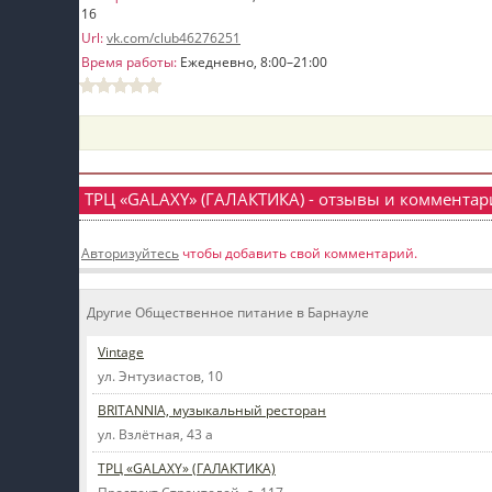
16
пїЅпїЅпїЅ
Url:
vk.com/club46276251
Время работы:
Ежедневно, 8:00–21:00
пїЅпїЅпїЅпїЅпїЅпїЅпїЅпїЅпїЅпїЅпїЅ
пїЅпїЅпїЅ
пїЅпїЅпїЅпїЅпїЅпїЅпїЅпїЅпїЅ
пїЅпїЅпїЅ пїЅпїЅпїЅпїЅпїЅ
ТРЦ «GALAXY» (ГАЛАКТИКА) - отзывы и коммента
пїЅпїЅпїЅ пїЅпїЅпїЅпїЅпїЅпїЅ
Авторизуйтесь
чтобы добавить свой комментарий.
пїЅпїЅпїЅпїЅпїЅ
пїЅпїЅпїЅпїЅпїЅпїЅпїЅпїЅпїЅпїЅ
Другие Общественное питание в Барнауле
Vintage
ул. Энтузиастов, 10
BRITANNIA, музыкальный ресторан
ул. Взлётная, 43 а
ТРЦ «GALAXY» (ГАЛАКТИКА)