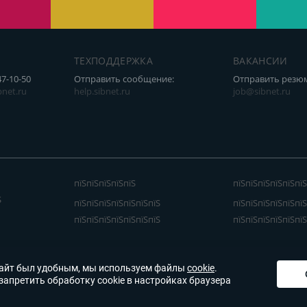
ТЕХПОДДЕРЖКА
ВАКАНСИИ
47-10-50
Отправить сообщение:
Отправить резю
net.ru
help.sibnet.ru
job@sibnet.ru
пїЅпїЅпїЅпїЅпїЅ
пїЅпїЅпїЅпїЅпїЅпїЅ
Ѕ
пїЅпїЅпїЅпїЅпїЅпїЅпїЅ
пїЅпїЅпїЅпїЅпїЅпїЅ
пїЅпїЅпїЅпїЅпїЅпїЅпїЅ
пїЅпїЅпїЅпїЅпїЅпїЅ
айт был удобным, мы используем файлы
cookie
.
запретить обработку cookie в настройках браузера