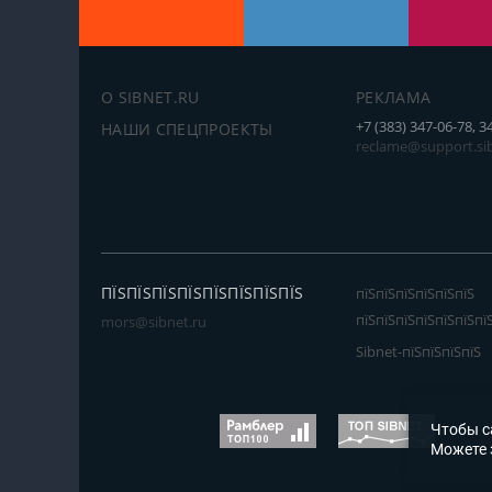
О SIBNET.RU
РЕКЛАМА
+7 (383) 347-06-78, 3
НАШИ СПЕЦПРОЕКТЫ
reclame@support.sib
ПЇЅПЇЅПЇЅПЇЅПЇЅПЇЅПЇЅПЇЅ
пїЅпїЅпїЅпїЅпїЅпїЅ
пїЅпїЅпїЅпїЅпїЅпїЅпї
mors@sibnet.ru
Sibnet-пїЅпїЅпїЅпїЅ
Чтобы с
Можете 