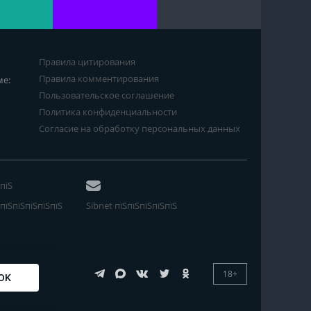
Правила цитирования
Правила комментирования
ме:
Пользовательское соглашение
Политика конфиденциальности
Согласие на обработку персональных данных
пїЅ
пїЅпїЅпїЅпїЅпїЅ
Sibnet пїЅпїЅпїЅпїЅпїЅ
18+
OK