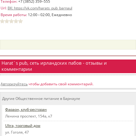
Телефон:
+7 (3852) 359‒555
пїЅпїЅпїЅпїЅпїЅпїЅпїЅпїЅпїЅпїЅ
Url:
ВК: https://vk.com/harats_pub_barnaul
пїЅпїЅпїЅ
Время работы:
12:00 – 02:00, Ежедневно
пїЅпїЅпїЅпїЅпїЅпїЅпїЅпїЅпїЅпїЅпїЅ
пїЅпїЅпїЅ
пїЅпїЅпїЅпїЅпїЅпїЅпїЅпїЅпїЅ
пїЅпїЅпїЅ пїЅпїЅпїЅпїЅпїЅ
Harat`s pub, сеть ирландских пабов - отзывы и
пїЅпїЅпїЅ пїЅпїЅпїЅпїЅпїЅпїЅ
комментарии
пїЅпїЅпїЅпїЅпїЅ
Авторизуйтесь
чтобы добавить свой комментарий.
пїЅпїЅпїЅпїЅпїЅпїЅпїЅпїЅпїЅпїЅ
Другие Общественное питание в Барнауле
Фараон, клуб-ресторан
Ленина проспект, 154а, к7
Ultra, торговый дом
ул. Гоголя, 47