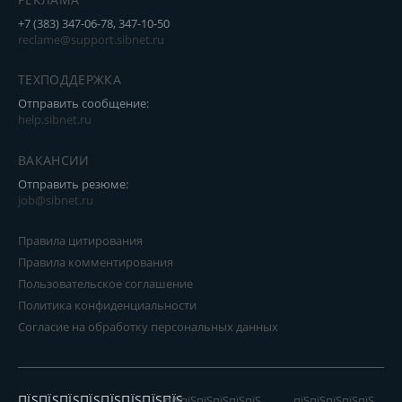
+7 (383) 347-06-78, 347-10-50
reclame@support.sibnet.ru
ТЕХПОДДЕРЖКА
Отправить сообщение:
help.sibnet.ru
ВАКАНСИИ
Отправить резюме:
job@sibnet.ru
Правила цитирования
Правила комментирования
Пользовательское соглашение
Политика конфиденциальности
Согласие на обработку персональных данных
ПЇЅПЇЅПЇЅПЇЅПЇЅПЇЅПЇЅПЇЅ
пїЅпїЅпїЅпїЅпїЅпїЅ
пїЅпїЅпїЅпїЅпїЅ