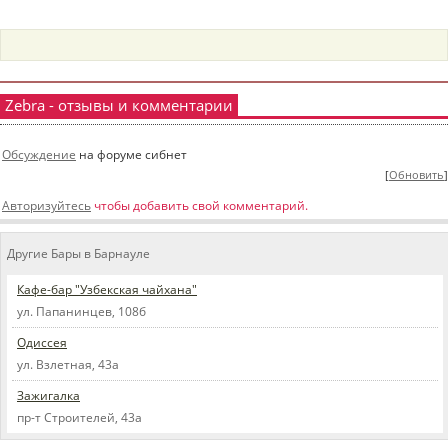
пїЅпїЅпїЅпїЅпїЅпїЅпїЅпїЅпїЅпїЅ
пїЅпїЅпїЅ
пїЅпїЅпїЅпїЅпїЅпїЅпїЅпїЅпїЅпїЅпїЅ
пїЅпїЅпїЅ
Zebra - отзывы и комментарии
пїЅпїЅпїЅпїЅпїЅпїЅпїЅпїЅпїЅ
Обсуждение
на форуме сибнет
пїЅпїЅпїЅ пїЅпїЅпїЅпїЅпїЅ
[
Обновить
]
Авторизуйтесь
чтобы добавить свой комментарий.
пїЅпїЅпїЅ пїЅпїЅпїЅпїЅпїЅпїЅ
пїЅпїЅпїЅпїЅпїЅ
Другие Бары в Барнауле
пїЅпїЅпїЅпїЅпїЅпїЅпїЅпїЅпїЅпїЅ
Кафе-бар "Узбекская чайхана"
ул. Папанинцев, 108б
Одиссея
ул. Взлетная, 43а
Зажигалка
пр-т Строителей, 43а