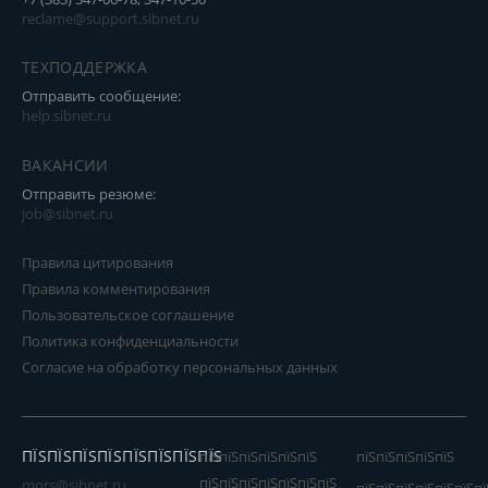
reclame@support.sibnet.ru
ТЕХПОДДЕРЖКА
Отправить сообщение:
help.sibnet.ru
ВАКАНСИИ
Отправить резюме:
job@sibnet.ru
Правила цитирования
Правила комментирования
Пользовательское соглашение
Политика конфиденциальности
Согласие на обработку персональных данных
ПЇЅПЇЅПЇЅПЇЅПЇЅПЇЅПЇЅПЇЅ
пїЅпїЅпїЅпїЅпїЅпїЅ
пїЅпїЅпїЅпїЅпїЅ
пїЅпїЅпїЅпїЅпїЅпїЅпїЅ
mors@sibnet.ru