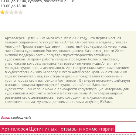
10-00 до 19-00, суббота, воскресенье — с
10-00 до 18-00
пїЅпїЅпїЅпїЅпїЅпїЅпїЅпїЅпїЅпїЅ
пїЅпїЅпїЅ
пїЅпїЅпїЅпїЅпїЅпїЅпїЅпїЅпїЅпїЅпїЅ
пїЅпїЅпїЅ
Арт-галерея Щетининых была открыта в 2003 году. Это первая частная
пїЅпїЅпїЅпїЅпїЅпїЅпїЅпїЅпїЅ
галерея современного искусства на Алтае. Основатель и владелец галереи
Анатолий Прокопьевич Щетинин — известный барнаульский живописец,
член Союза художников России, коллекционер, бизнесмен, почти 20 лет
пїЅпїЅпїЅ пїЅпїЅпїЅпїЅпїЅ
активно поддерживает и популяризирует творчество алтайских
художников. За время работы галереи проведено более 50 выставок,
пїЅпїЅпїЅ пїЅпїЅпїЅпїЅпїЅпїЅ
участниками которых являлись как известные живописцы Алтая, так и
молодые художники, а деятельность Арт-галереи стала заметным явлением
в художественной жизни города и всего Алтайского края. 27 октября 2008
пїЅпїЅпїЅпїЅпїЅ
года исполняется 5 лет, как открыла двери и представляет горожанам и
гостям города свои экспозиции Арт-галерея. В галерее постоянно действует
пїЅпїЅпїЅпїЅпїЅпїЅпїЅпїЅпїЅпїЅ
выставка-продажа произведений художников Алтая. Здесь же в
художественном салоне можно приобрести сопутствующие материалы для
художников и оформить работы в багетные рамы. Арт-галерея широко
развивает свою деятельность, тесно сотрудничая с художниками,
коллекционерами, музеями, детскими школами искусств, ВУЗами.
Вход:
свободный
Арт-галерея Щетининых - отзывы и комментарии