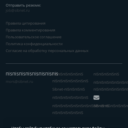
Отправить резюме:
job@sibnet.ru
Правила цитирования
Правила комментирования
Пользовательское соглашение
Политика конфиденциальности
Согласие на обработку персональных данных
ПЇЅПЇЅПЇЅПЇЅПЇЅПЇЅПЇЅПЇЅ
пїЅпїЅпїЅпїЅпїЅпїЅ
пїЅпїЅпїЅпїЅпїЅ
пїЅпїЅпїЅпїЅпїЅпїЅпїЅ
mors@sibnet.ru
пїЅпїЅпїЅпїЅпїЅпїЅпї
Sibnet-пїЅпїЅпїЅпїЅ
пїЅпїЅпїЅпїЅпїЅпїЅпї
пїЅпїЅпїЅпїЅпїЅпїЅпїЅ
пїЅпїЅпїЅпїЅпїЅпїЅпїЅпїЅпїЅпїЅпїЅ
Sibnet пїЅпїЅпїЅпїЅп
пїЅпїЅпїЅпїЅпїЅпїЅ