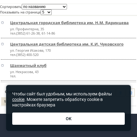
Сортировать
пїЅпїЅпїЅпїЅпїЅпїЅпїЅпїЅпїЅпїЅ
пїЅпїЅпїЅ
Показывать на странице
пїЅпїЅпїЅпїЅпїЅпїЅпїЅпїЅпїЅпїЅпїЅ
Центральная городская библиотека им. Н.М. Ядринцева
ул. Профинтерна, 35
пїЅпїЅпїЅ
тел.(3852) 61-26-38, 61-14-86
пїЅпїЅпїЅпїЅпїЅпїЅпїЅпїЅпїЅ
Центральная детская библиотека им. К.И. Чуковского
ул. Георгия Исакова, 170
пїЅпїЅпїЅ пїЅпїЅпїЅпїЅпїЅ
тел.(3852) 400-520
пїЅпїЅпїЅ пїЅпїЅпїЅпїЅпїЅпїЅ
Шахматный клуб
ул. Некрасова, 43
пїЅпїЅпїЅпїЅпїЅ
тел.
пїЅпїЅпїЅпїЅпїЅпїЅпїЅпїЅпїЅпїЅ
Страницы:
<-
1
2
3
4
5
6
7
8
9
10
Чтобы сайт был удобным, мы используем файлы
cookie
. Можете запретить обработку cookie в
11
настройках браузера
OK